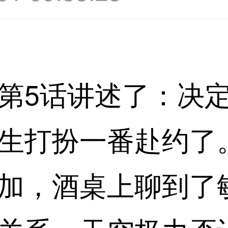
第5话讲述了：决
生打扮一番赴约了
加，酒桌上聊到了