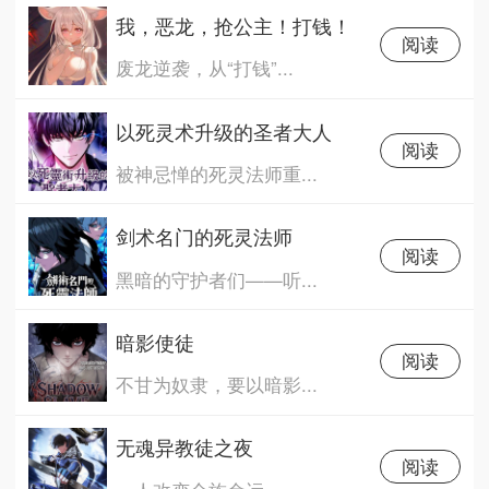
我，恶龙，抢公主！打钱！
阅读
废龙逆袭，从“打钱”...
以死灵术升级的圣者大人
阅读
被神忌惮的死灵法师重...
剑术名门的死灵法师
阅读
黑暗的守护者们——听...
暗影使徒
阅读
不甘为奴隶，要以暗影...
无魂异教徒之夜
阅读