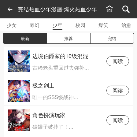
完结热血少年漫画-爆火热血少年漫画-最新热血
少女
奇幻
少年
校园
爆笑
治愈
最新
推荐
完结
边境伯爵家的10级混混
阅读
古稀老头重回过去弥补...
极之剑士
阅读
唯一的SSS级战神...
角色扮演玩家
阅读
破罐子破摔了！...