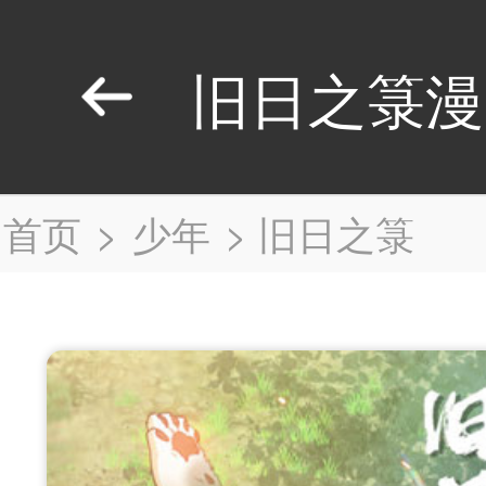
旧日之箓漫
首页
>
少年
>
旧日之箓