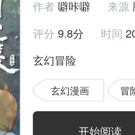
作者
噼咔噼
来源
评分
9.8分
时间
2
玄幻冒险
玄幻漫画
冒
开始阅读