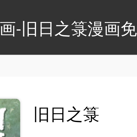
画-旧日之箓漫画
旧日之箓