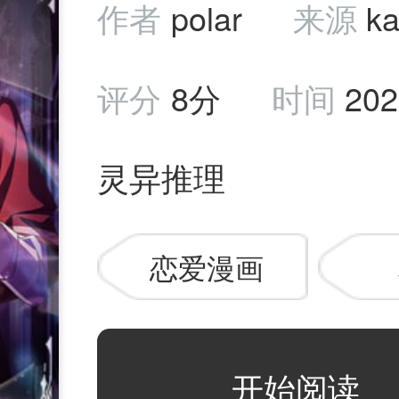
作者
polar
来源
k
评分
8分
时间
202
灵异推理
恋爱漫画
开始阅读