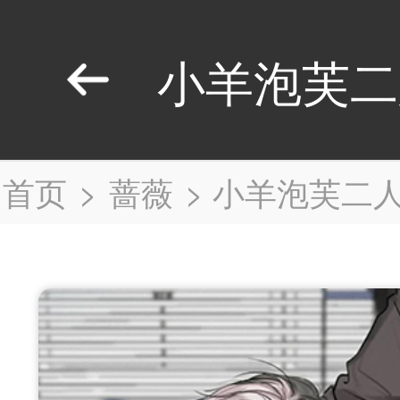
小羊泡芙二
首页
>
蔷薇
>
小羊泡芙二