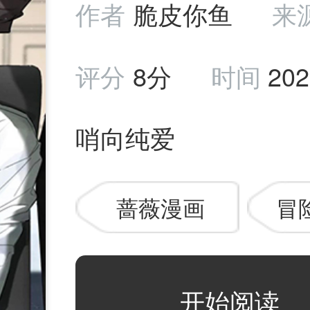
作者
脆皮你鱼
来
评分
8分
时间
202
哨向纯爱
蔷薇漫画
冒
开始阅读