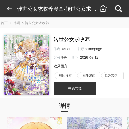
转世公女求收养漫画-转世公女求收养漫画全集-
首页
>
韩漫
>
转世公女求收养
转世公女求收养
作者
Yondu
来源
kakaopage
评分
9分
时间
2026-05-12
欧风团宠
韩国漫画
重生漫画
欧洲宫廷漫画
开始阅读
详情