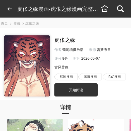
虎伥之缘漫画-虎伥之缘漫画完整版在线观看-虎
首页
>
蔷薇
>
虎伥之缘
虎伥之缘
作者
葡萄糖俱乐部
来源
密斯布鲁
评分
8分
时间
2026-05-07
古风蔷薇
韩国漫画
蔷薇漫画
玄幻漫画
开始阅读
详情