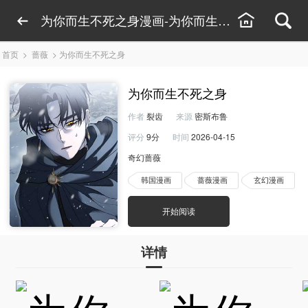
为你而生不死之身漫画-为你而生不死之身漫画全
首页
>
蔷薇
>
为你而生不死之身
为你而生不死之身
作者
裂齿
来源
密斯布鲁
评分
9分
时间
2026-04-15
奇幻蔷薇
韩国漫画
蔷薇漫画
玄幻漫画
开始阅读
详情