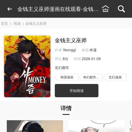
金钱主义巫师漫画在线观看-金钱主义巫师漫画完
首页
>
韩漫
>
金钱主义巫师
金钱主义巫师
作者
Yeonggi
来源
咚漫
评分
8分
时间
2026-01-09
玄幻都市
韩国漫画
奇幻都市漫画
玄幻漫画
开始阅读
详情