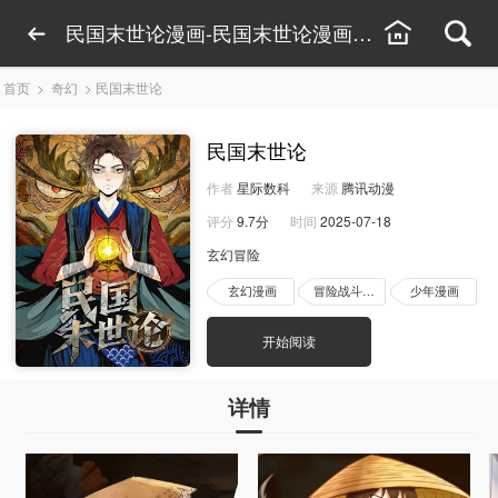
民国末世论漫画-民国末世论漫画线上看-民国末
首页
>
奇幻
>
民国末世论
民国末世论
作者
星际数科
来源
腾讯动漫
评分
9.7分
时间
2025-07-18
玄幻冒险
玄幻漫画
冒险战斗漫画
少年漫画
开始阅读
详情