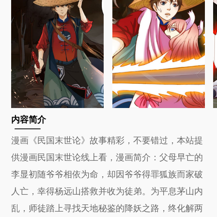
内容简介
漫画《民国末世论》故事精彩，不要错过，本站提
供漫画民国末世论线上看，漫画简介：父母早亡的
李显初随爷爷相依为命，却因爷爷得罪狐族而家破
人亡，幸得杨远山搭救并收为徒弟。为平息茅山内
乱，师徒踏上寻找天地秘鉴的降妖之路，终化解两