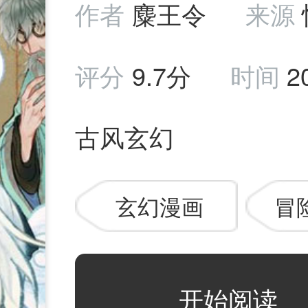
作者
麋王令
来源
评分
9.7分
时间
2
古风玄幻
玄幻漫画
冒
开始阅读