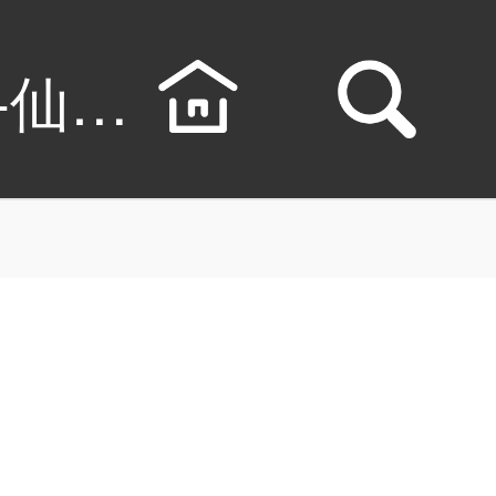
-仙槎记漫画线上看