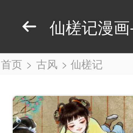
仙槎记漫画
首页
>
古风
>
仙槎记