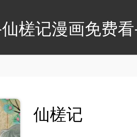
-仙槎记漫画免费看
仙槎记