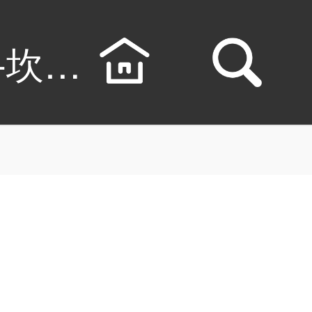
-坎离卦漫画免费看