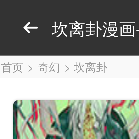
坎离卦漫画
首页
>
奇幻
>
坎离卦