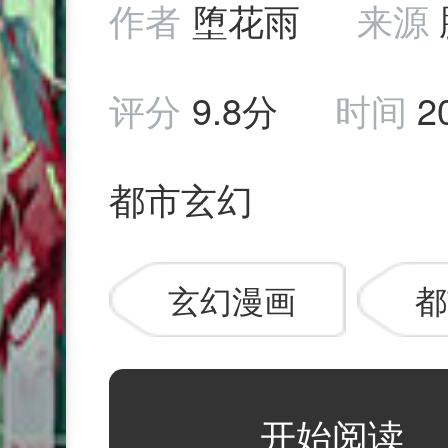
作者
堕花雨
来源
评分
9.8分
时间
2
都市玄幻
玄幻漫画
都
开始阅读