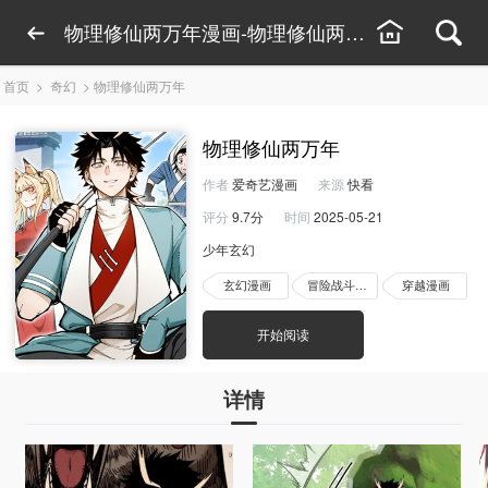
物理修仙两万年漫画-物理修仙两万年漫画全集-
首页
>
奇幻
>
物理修仙两万年
物理修仙两万年
作者
爱奇艺漫画
来源
快看
评分
9.7分
时间
2025-05-21
少年玄幻
玄幻漫画
冒险战斗漫画
穿越漫画
开始阅读
详情